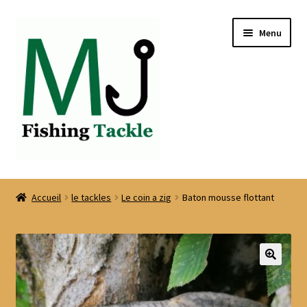
Aller
Aller
Menu
à
au
la
contenu
navigation
Accueil
Accueil
le tackles
Le coin a zig
Baton mousse flottant
Boutique
CGV
COMMANDE