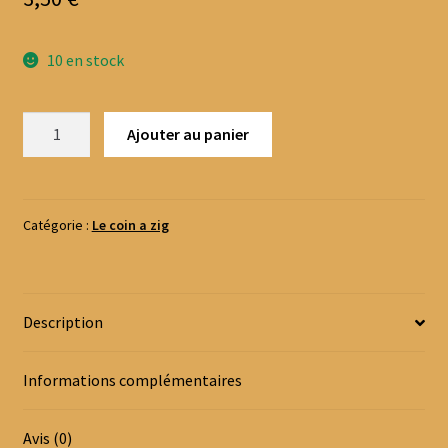
10 en stock
quantité
Ajouter au panier
de
Baton
mousse
flottant
Catégorie :
Le coin a zig
Description
Informations complémentaires
Avis (0)