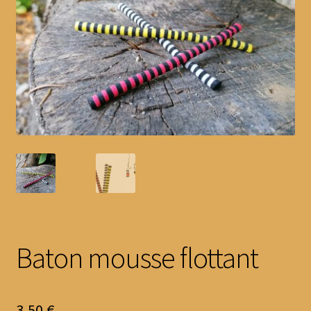
contacts
LA TEAM MJ….
mentions légales
Mon compte
Panier
Politique de confidentialité
Validation de la commande
Baton mousse flottant
3,50
€